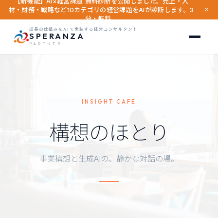
【新機能】AI×経営課題 無料診断を公開しました。売上・人
×
材・財務・戦略など10カテゴリの経営課題をAIが診断します。3
分・無料。
成長の仕組みをAIで実装する経営コンサルタント
SPERANZA
PARTNER
INSIGHT CAFE
構想のほとり
事業構想と生成AIの、静かな対話の場。