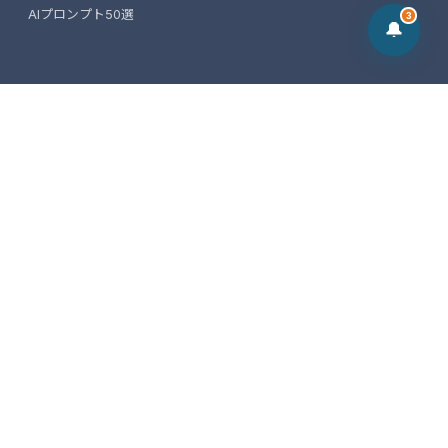
AIプロンプト50選
3
🔔
情報
Insight（ブログ）
事業概要
代表プロフィール
お問い合わせ
✕ 生成AI×事業構想のヒントを毎朝発信中
© 2026 Speranza Partner. All rights reserved.