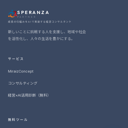
SPERANZA
PARTNER
成長の仕組みをAIで実装する経営コンサルタント
新しいことに挑戦する人を支援し、地域や社会
を活性化し、人々の生活を豊かにする。
サービス
MiraizConcept
2026-06-25
事業構想支援SaaS「Miraiz Concept」を
リリースしました
コンサルティング
2026-06-25
経営×AI活用診断（無料）
認定支援機関として登録されました
2026-06-05
AI×経営課題 無料診断ツールを公開しまし
無料ツール
た