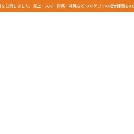
診断を公開しました。売上・人材・財務・戦略など10カテゴリの経営課題をA
OVERVIEW
SERVICE
INSIGHT
MIRAIZCO