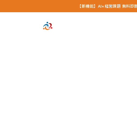
【新機能】AI×経営課題 無料
成長の仕組みをAIで実装する経営コンサルタント
SPERANZA
PARTNER