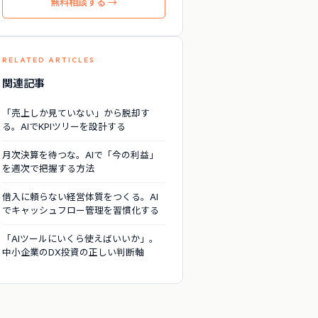
無料相談する →
RELATED ARTICLES
関連記事
「売上しか見ていない」から脱却す
る。AIでKPIツリーを設計する
月次決算を待つな。AIで「今の利益」
を週次で把握する方法
借入に頼らない経営体質をつくる。AI
でキャッシュフロー管理を習慣化する
「AIツールにいくら使えばいいか」。
中小企業のDX投資の正しい判断軸