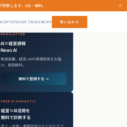
×
Iが診断します。3分・無料。
NCEPT
ATSUSHI TSUDA
NEWS
問い合わせ
NEWSLETTER
AI×経営週報
News AI
毎週金曜、経営×AIの現場知見をお届
け。登録無料。
無料で登録する →
FREE DIAGNOSTIC
経営×AI活用を
無料で診断する
売上・採用・業務効率化など10カテゴ