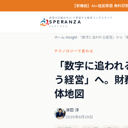
【新機能】AI×経営課題 無料
成長の仕組みをAIで実装する経営コンサルタント
SPERANZA
PARTNER
ホーム
›
Insight
›
「数字に追われる経営」から「
テクノロジーで変わる
「数字に追われ
う経営」へ。財
体地図
津田 淳
2026年6月29日