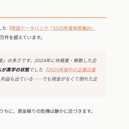
した（
帝国データバンク「2025年度倒産集計」
1万件を超えています。
」の多さです。2024年に休廃業・解散した企
1%が黒字の状態
でした（
2025年版中小企業白書
、利益も出ている──でも現金がなくて倒れた企
。
うちに、資金繰りの危機は静かに近づきます。