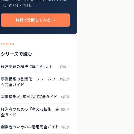
リ。約3分・無料。
無料で診断してみる →
SERIES
シリーズで読む
経営課題の解決に導くAI活用
連載中
事業構想の言語化・フレームワー
13記事
ク完全ガイド
事業構想×生成AI活用完全ガイド
5記事
経営者のための「考える技術」完
5記事
全ガイド
創業者のためのAI活用完全ガイド
9記事