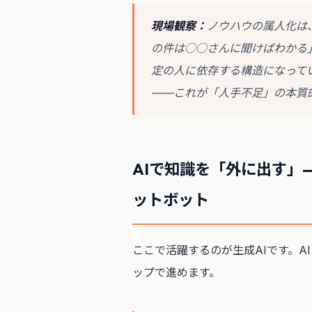
現場観察：
ノウハウの属人化は
の件は○○さんに聞けばわかる
定の人に依存する構造になって
——これが「人手不足」の本質
AIで知識を「外に出す」
ットボット
ここで活躍するのが生成AIです。A
ップで進めます。