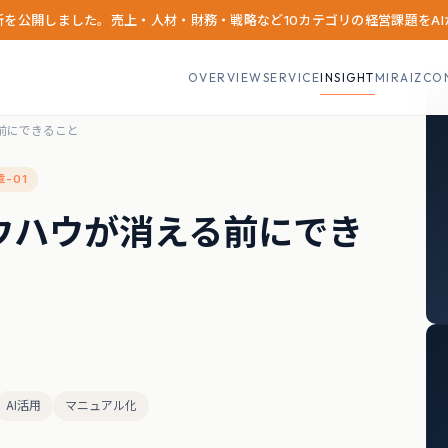
診断を公開しました。売上・人材・財務・戦略など10カテゴリの経営課題をA
OVERVIEW
SERVICE
INSIGHT
MIRAIZCO
前にできること
章-01
ウハウが消える前にでき
AI活用
マニュアル化