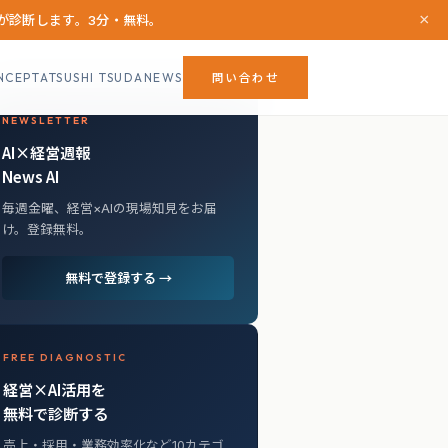
×
Iが診断します。3分・無料。
NCEPT
ATSUSHI TSUDA
NEWS
問い合わせ
NEWSLETTER
AI×経営週報
News AI
毎週金曜、経営×AIの現場知見をお届
け。登録無料。
無料で登録する →
FREE DIAGNOSTIC
経営×AI活用を
無料で診断する
売上・採用・業務効率化など10カテゴ