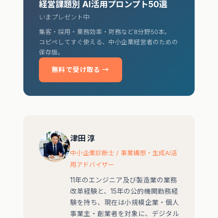
経営課題別 AI活用プロンプト50選
いまプレゼント中
集客・採用・業務効率・財務など8分野50本。
コピペしてすぐ使える、中小企業経営者のための
保存版。
無料で受け取る →
津田 淳
中小企業診断士 / 事業構想・生成AI活
用アドバイザー
11年のエンジニア及び製造業の業務
改革経験と、15年の公的機関勤務経
験を持ち、現在は小規模企業・個人
事業主・創業者を対象に、デジタル