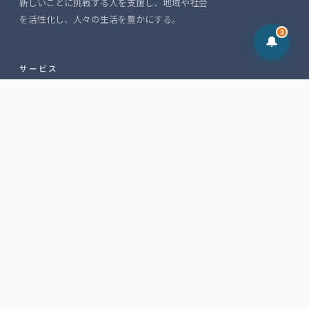
新しいことに挑戦する人を支援し、地域や社会
た
を活性化し、人々の生活を豊かにする。
3
🔔
無料・約3分
×
この記事の悩み、AIで診断してみません
無料診断を試す →
か？
サービス
MiraizConcept
コンサルティング
経営×AI活用診断（無料）
無料ツール
AIプロンプト50選