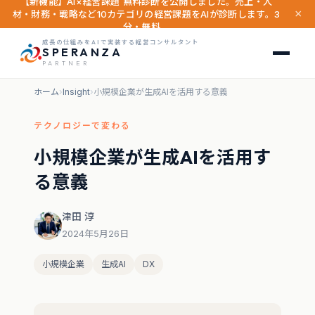
【新機能】AI×経営課題 無料診断を公開しました。売上・人
×
材・財務・戦略など10カテゴリの経営課題をAIが診断します。3
分・無料。
成長の仕組みをAIで実装する経営コンサルタント
SPERANZA
PARTNER
ホーム
›
Insight
›
小規模企業が生成AIを活用する意義
テクノロジーで変わる
小規模企業が生成AIを活用す
る意義
津田 淳
2024年5月26日
小規模企業
生成AI
DX