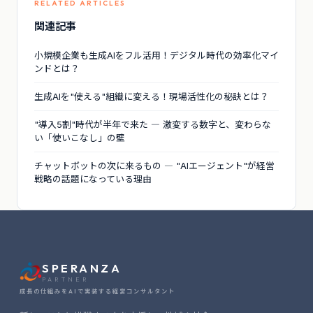
RELATED ARTICLES
関連記事
小規模企業も生成AIをフル活用！デジタル時代の効率化マイ
ンドとは？
生成AIを"使える"組織に変える！現場活性化の秘訣とは？
"導入5割"時代が半年で来た ― 激変する数字と、変わらな
い「使いこなし」の壁
チャットボットの次に来るもの ― "AIエージェント"が経営
戦略の話題になっている理由
2026-06-25
事業構想支援SaaS「Miraiz Concept」を
リリースしました
2026-06-25
認定支援機関として登録されました
SPERANZA
PARTNER
成長の仕組みをAIで実装する経営コンサルタント
2026-06-05
AI×経営課題 無料診断ツールを公開しまし