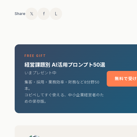
𝕏
f
L
Share
FREE GIFT
経営課題別 AI活用プロンプト50選
いまプレゼント中
無料で受け
集客・採用・業務効率・財務など8分野50
本。
コピペしてすぐ使える、中小企業経営者のた
めの保存版。