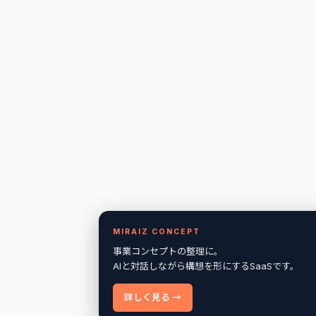
2026-06-25
事業構想支援SaaS「Miraiz
リリースしました
2026-06-25
認定支援機関として登録さ
MIRAIZ CONCEPT
2026-06-05
AI×経営課題 無料診断ツ
事業コンセプトの整理に。
た
AIと対話しながら構想を形にするSaaSです。
詳しく見る →
無料・約3分
無料診断を試す