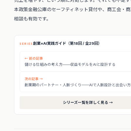
売上を増やす、という順に対処します。それでも不足す
本政策金融公庫のセーフティネット貸付や、商工会・商
相談も有効です。
創業×AI実践ガイド（第18回 / 全29回）
SERIES
← 前の記事
儲ける仕組みの考え方——収益モデルをAIと設計する
次の記事 →
創業期のパートナー・人脈づくり——AIで人脈設計と出会い
シリーズ一覧を詳しく見る →