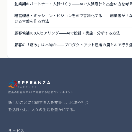
創業期のパートナー・人脈づくり——AIで人脈設計と出会い方を考
経営理念・ミッション・ビジョンをAIで言語化する——創業者が「
ける言葉を作る方法
顧客候補100人ヒアリング——AIで設計・実施・分析する方法
顧客の「痛み」は本物か——プロダクトアウト思考の罠とAIで行う
SPERANZA
PARTNER
成長の仕組みをAIで実装する経営コンサルタント
新しいことに挑戦する人を支援し、地域や社会
を活性化し、人々の生活を豊かにする。
サービス