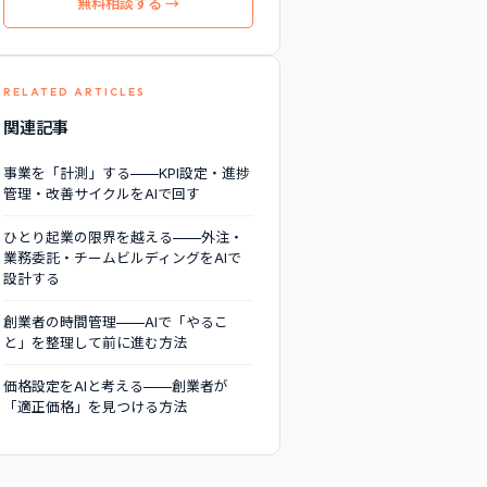
無料相談する →
RELATED ARTICLES
関連記事
事業を「計測」する——KPI設定・進捗
管理・改善サイクルをAIで回す
ひとり起業の限界を越える——外注・
業務委託・チームビルディングをAIで
設計する
創業者の時間管理——AIで「やるこ
と」を整理して前に進む方法
価格設定をAIと考える——創業者が
「適正価格」を見つける方法