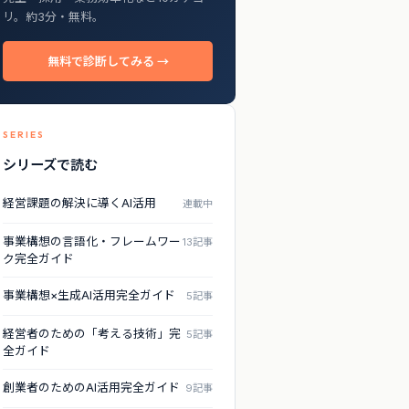
リ。約3分・無料。
無料で診断してみる →
SERIES
シリーズで読む
経営課題の解決に導くAI活用
連載中
事業構想の言語化・フレームワー
13記事
ク完全ガイド
事業構想×生成AI活用完全ガイド
5記事
経営者のための「考える技術」完
5記事
全ガイド
創業者のためのAI活用完全ガイド
9記事