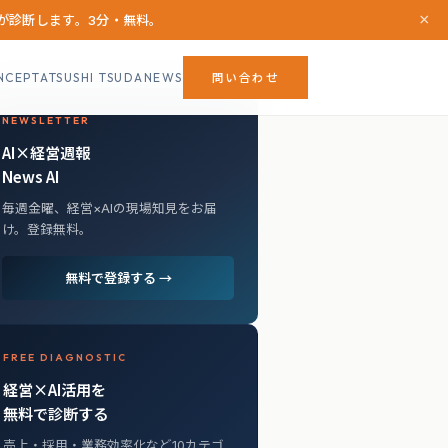
×
Iが診断します。3分・無料。
NCEPT
ATSUSHI TSUDA
NEWS
問い合わせ
NEWSLETTER
AI×経営週報
News AI
毎週金曜、経営×AIの現場知見をお届
け。登録無料。
無料で登録する →
FREE DIAGNOSTIC
経営×AI活用を
無料で診断する
売上・採用・業務効率化など10カテゴ