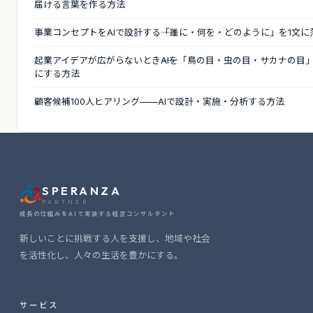
届ける言葉を作る方法
事業コンセプトをAIで設計する――「誰に・何を・どのように」を1文
起業アイデアが広がらないとき――AIを「鳥の目・虫の目・サカナの目
にする方法
顧客候補100人ヒアリング——AIで設計・実施・分析する方法
SPERANZA
PARTNER
成長の仕組みをAIで実装する経営コンサルタント
新しいことに挑戦する人を支援し、地域や社会
を活性化し、人々の生活を豊かにする。
サービス