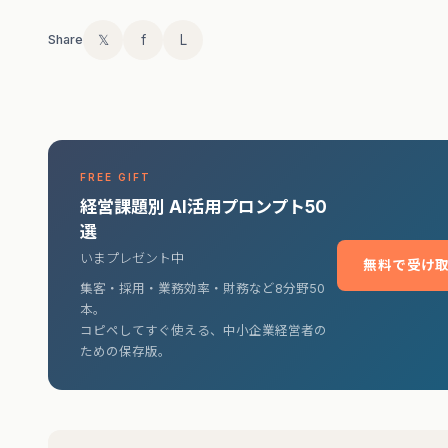
𝕏
f
L
Share
FREE GIFT
経営課題別 AI活用プロンプト50
選
いまプレゼント中
無料で受け取
集客・採用・業務効率・財務など8分野50
本。
コピペしてすぐ使える、中小企業経営者の
ための保存版。