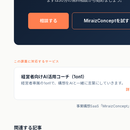
まずは30分の無料相談から始めましょう。
相談する
MiraizConceptを試す
この課題に対応するサービス
経営者向けAI活用コーチ（1on1）
経営者専属の1on1で、構想をAIと一緒に言葉にしていきます。
詳
事業構想SaaS「MiraizConce
関連する記事