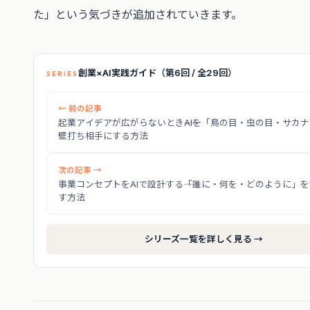
た」という気づきが追加されていきます。
創業×AI実践ガイド（第6回 / 全29回）
SERIES
← 前の記事
起業アイデアが広がらないとき――AIを「鳥の目・虫の目・サカ
壁打ち相手にする方法
次の記事 →
事業コンセプトをAIで設計する――「誰に・何を・どのように」を
す方法
シリーズ一覧を詳しく見る →