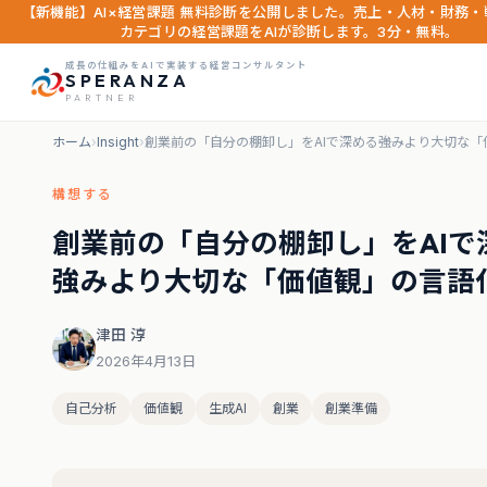
【新機能】AI×経営課題 無料診断を公開しました。売上・人材・財務・
カテゴリの経営課題をAIが診断します。3分・無料。
成長の仕組みをAIで実装する経営コンサルタント
SPERANZA
PARTNER
ホーム
›
Insight
›
創業前の「自分の棚卸し」をAIで深める――強みより大切な
構想する
創業前の「自分の棚卸し」をAIで深
強みより大切な「価値観」の言語
津田 淳
2026年4月13日
自己分析
価値観
生成AI
創業
創業準備