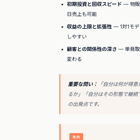
初期投資と回収スピード
— 物
日売上も可能
収益の上限と拡張性
— 1対1モ
しやすい
顧客との関係性の深さ
— 単発
変わる
重要な問い：
「自分は何が得意
るか」「自分はその形態で継続
の出発点です。
事例