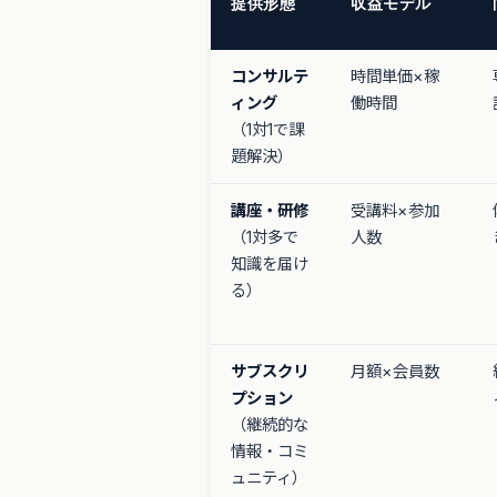
提供形態
収益モデル
コンサルテ
時間単価×稼
ィング
働時間
（1対1で課
題解決）
講座・研修
受講料×参加
（1対多で
人数
知識を届け
る）
サブスクリ
月額×会員数
プション
（継続的な
情報・コミ
ュニティ）