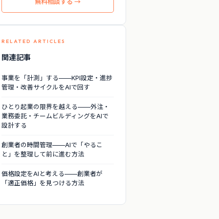
無料相談する →
RELATED ARTICLES
関連記事
事業を「計測」する——KPI設定・進捗
管理・改善サイクルをAIで回す
ひとり起業の限界を越える——外注・
業務委託・チームビルディングをAIで
設計する
創業者の時間管理——AIで「やるこ
と」を整理して前に進む方法
価格設定をAIと考える——創業者が
「適正価格」を見つける方法