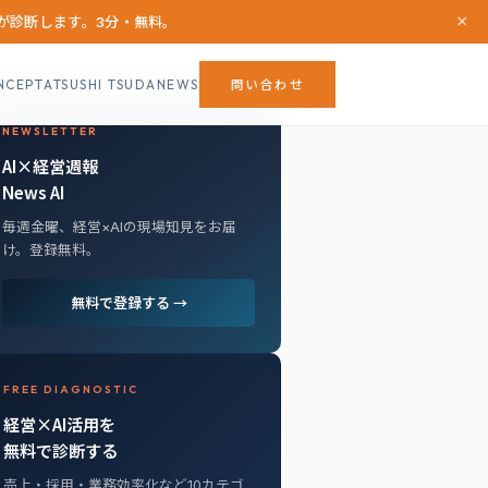
×
Iが診断します。3分・無料。
NCEPT
ATSUSHI TSUDA
NEWS
問い合わせ
NEWSLETTER
AI×経営週報
News AI
毎週金曜、経営×AIの現場知見をお届
け。登録無料。
無料で登録する →
FREE DIAGNOSTIC
経営×AI活用を
無料で診断する
売上・採用・業務効率化など10カテゴ