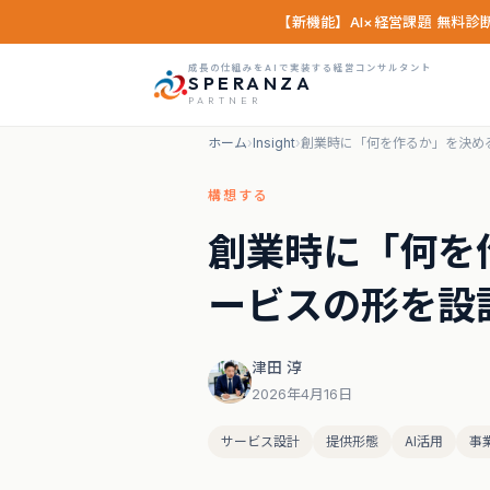
【新機能】AI×経営課題 無料
成長の仕組みをAIで実装する経営コンサルタント
SPERANZA
PARTNER
ホーム
›
Insight
›
創業時に「何を作るか」を決め
構想する
創業時に「何を
ービスの形を設
津田 淳
2026年4月16日
サービス設計
提供形態
AI活用
事