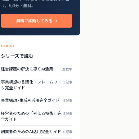
リ。約3分・無料。
無料で診断してみる →
SERIES
シリーズで読む
経営課題の解決に導くAI活用
連載中
事業構想の言語化・フレームワー
13記事
ク完全ガイド
事業構想×生成AI活用完全ガイド
5記事
経営者のための「考える技術」完
5記事
全ガイド
創業者のためのAI活用完全ガイド
9記事