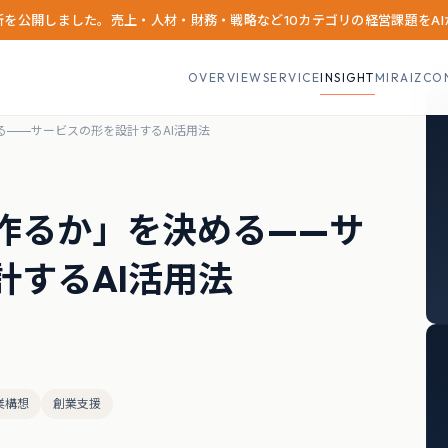
診断を公開しました。売上・人材・財務・戦略など10カテゴリの経営課題をA
OVERVIEW
SERVICE
INSIGHT
MIRAIZCO
る——サービスの形を設計するAI活用法
作るか」を決める——サ
計するAI活用法
業構想
創業支援