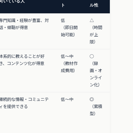
向いている人
ト
ル性
専門知識・経験が豊富、対
低
△
話・傾聴が得意
（即日開
（時間
始可能）
が上
限）
体系的に教えることが好
低〜中
○
き、コンテンツ化が得意
（教材作
（録
成費用）
画・オ
ンライ
ン化）
継続的な情報・コミュニテ
低〜中
◎
ィを提供できる
（累積
型）