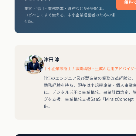
無料
集客・採用・業務効率・財務など8分野50本。
コピペしてすぐ使える、中小企業経営者のための保
存版。
津田 淳
中小企業診断士 / 事業構想・生成AI活用アドバイザ
11年のエンジニア及び製造業の業務改革経験と、
勤務経験を持ち、現在は小規模企業・個人事業
に、デジタル活用と事業構想、事業計画策定、W
グを支援。事業構想支援SaaS「MiraizConce
供。