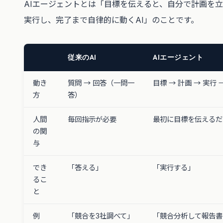
AIエージェントとは「目標を伝えると、自分で計画を
実行し、完了まで自律的に動くAI」のことです。
従来のAI
AIエージェント
動き
質問 → 回答（一問一
目標 → 計画 → 実行
方
答）
人間
毎回指示が必要
最初に目標を伝えるだ
の関
与
でき
「答える」
「実行する」
るこ
と
例
「競合を3社調べて」
「競合分析して報告書