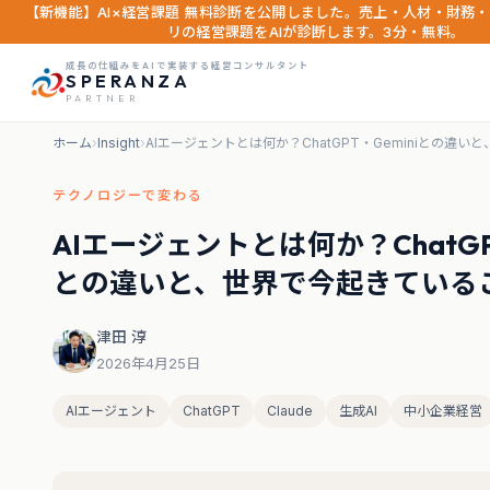
【新機能】AI×経営課題 無料診断を公開しました。売上・人材・財務・
リの経営課題をAIが診断します。3分・無料。
成長の仕組みをAIで実装する経営コンサルタント
SPERANZA
PARTNER
ホーム
›
Insight
›
AIエージェントとは何か？ChatGPT・Geminiとの違
テクノロジーで変わる
AIエージェントとは何か？ChatGPT
との違いと、世界で今起きている
津田 淳
2026年4月25日
AIエージェント
ChatGPT
Claude
生成AI
中小企業経営