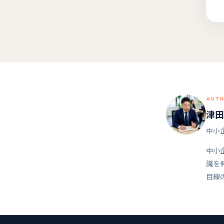
AUT
津田
中小企
中小
識を
目線