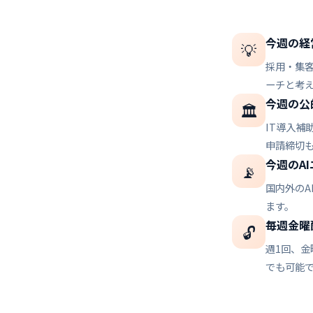
今週の経
💡
採用・集客
ーチと考
今週の公
🏛️
IT導入
申請締切
今週のA
📡
国内外の
ます。
毎週金曜
🔓
週1回、
でも可能