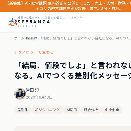
【新機能】AI×経営課題 無料診断を公開しました。売上・人材・財務・
テゴリの経営課題をAIが診断します。3分・無料。
成長の仕組みをAIで実装する経営コンサルタント
SPERANZA
PARTNER
ホーム
›
Insight
›
「結局、値段でしょ」と言われない会社になる。AIでつく
テクノロジーで変わる
「結局、値段でしょ」と言われな
なる。AIでつくる差別化メッセー
津田 淳
2026年6月13日
差別化
ポジショニング
AI活用
競合分析
中小企業