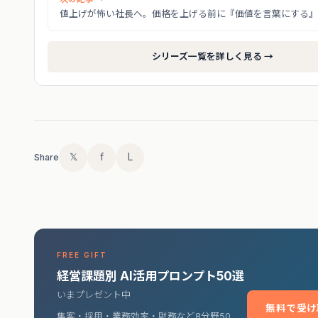
値上げが怖い社長へ。価格を上げる前に『価値を言葉にする』
シリーズ一覧を詳しく見る →
𝕏
f
L
Share
FREE GIFT
経営課題別 AI活用プロンプト50選
いまプレゼント中
無料で受け
集客・採用・業務効率・財務など8分野50