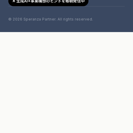
✕ 生成AI×事業構想のヒントを毎朝発信中
© 2026 Speranza Partner. All rights reserved.
移動す
キャン
セル
る →