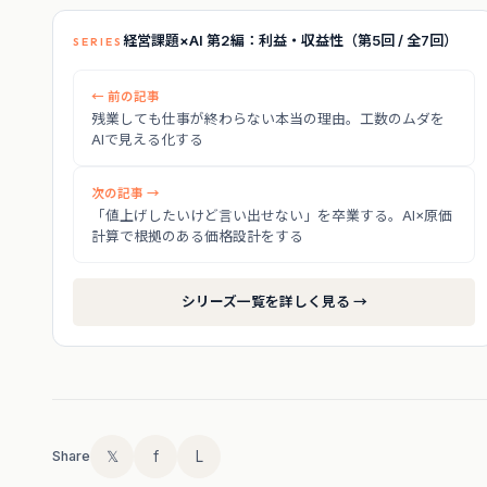
経営課題×AI 第2編：利益・収益性（第5回 / 全7回）
SERIES
← 前の記事
残業しても仕事が終わらない本当の理由。工数のムダを
AIで見える化する
次の記事 →
「値上げしたいけど言い出せない」を卒業する。AI×原価
計算で根拠のある価格設計をする
シリーズ一覧を詳しく見る →
𝕏
f
L
Share