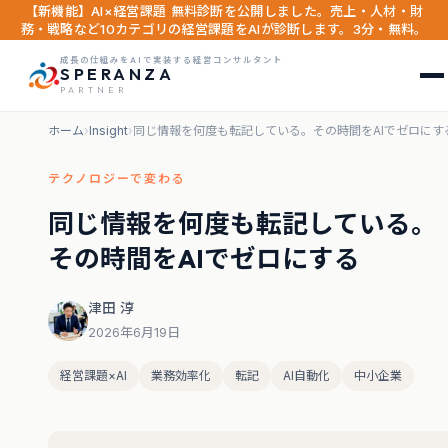
【新機能】AI×経営課題 無料診断を公開しました。売上・人材・財
務・戦略など10カテゴリの経営課題をAIが診断します。3分・無料。
成長の仕組みをAIで実装する経営コンサルタント
SPERANZA
PARTNER
ホーム
›
Insight
›
同じ情報を何度も転記している。その時間をAIでゼロにす
テクノロジーで変わる
同じ情報を何度も転記している。
その時間をAIでゼロにする
津田 淳
2026年6月19日
経営課題×AI
業務効率化
転記
AI自動化
中小企業