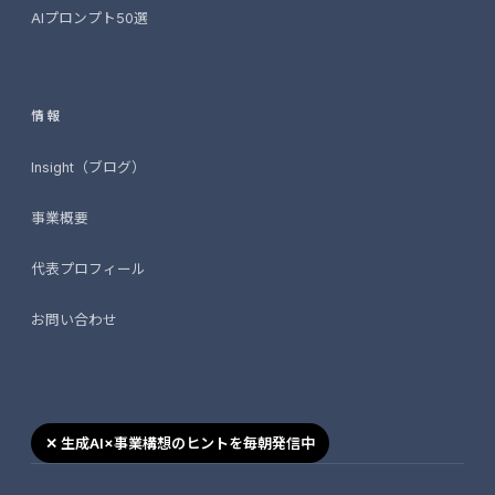
AIプロンプト50選
情報
Insight（ブログ）
事業概要
代表プロフィール
お問い合わせ
2026-06-25
✕ 生成AI×事業構想のヒントを毎朝発信中
事業構想支援SaaS「Miraiz Concept」を
リリースしました