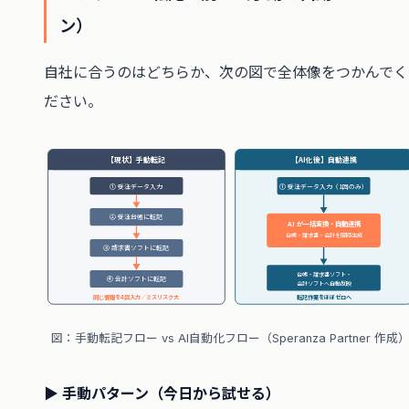
ン）
自社に合うのはどちらか、次の図で全体像をつかんでく
ださい。
【現状】手動転記
【AI化後】自動連携
① 受注データ入力
① 受注データ入力（1回のみ）
② 受注台帳に転記
AI が一括変換・自動連携
台帳・請求書・会計を同時生成
③ 請求書ソフトに転記
台帳・請求書ソフト・
④ 会計ソフトに転記
会計ソフトへ自動反映
同じ情報を4回入力／ミスリスク大
転記作業をほぼゼロへ
図：手動転記フロー vs AI自動化フロー（Speranza Partner 作成
▶ 手動パターン（今日から試せる）