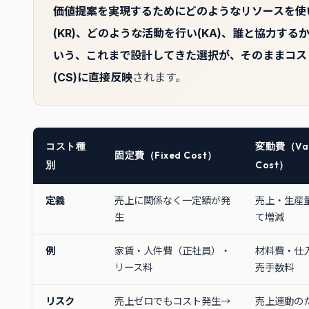
価値提案を実現するためにどのようなリソースを使
(KR)、どのような活動を行い(KA)、誰と協力するか(
いう、これまで設計してきた選択が、そのままコス
(CS)に直接反映
されます。
コスト種
変動費（Var
固定費（Fixed Cost）
別
Cost）
定義
売上に関係なく一定額が発
売上・生産
生
て増減
例
家賃・人件費（正社員）・
材料費・仕
リース料
売手数料
リスク
売上ゼロでもコスト発生→
売上連動の