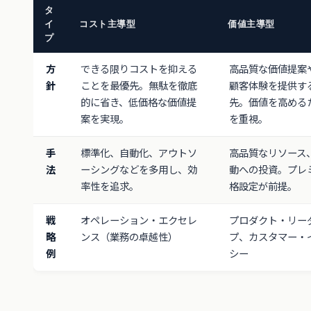
タ
イ
コスト主導型
価値主導型
プ
方
できる限りコストを抑える
高品質な価値提案
針
ことを最優先。無駄を徹底
顧客体験を提供す
的に省き、低価格な価値提
先。価値を高める
案を実現。
を重視。
手
標準化、自動化、アウトソ
高品質なリソース
法
ーシングなどを多用し、効
動への投資。プレ
率性を追求。
格設定が前提。
戦
オペレーション・エクセレ
プロダクト・リー
略
ンス（業務の卓越性）
プ、カスタマー・
例
シー