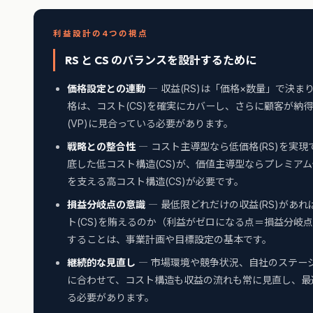
利益設計の4つの視点
RS と CS のバランスを設計するために
価格設定との連動
― 収益(RS)は「価格×数量」で決ま
格は、コスト(CS)を確実にカバーし、さらに顧客が納
(VP)に見合っている必要があります。
戦略との整合性
― コスト主導型なら低価格(RS)を実現
底した低コスト構造(CS)が、価値主導型ならプレミアム価
を支える高コスト構造(CS)が必要です。
損益分岐点の意識
― 最低限どれだけの収益(RS)があれ
ト(CS)を賄えるのか（利益がゼロになる点＝損益分岐
することは、事業計画や目標設定の基本です。
継続的な見直し
― 市場環境や競争状況、自社のステー
に合わせて、コスト構造も収益の流れも常に見直し、最
る必要があります。