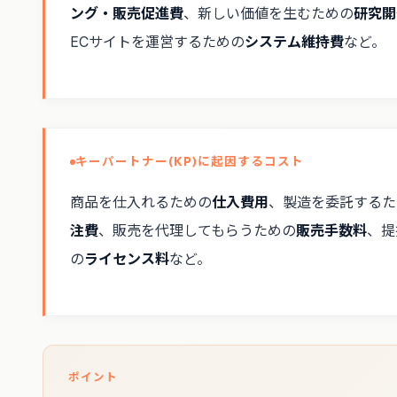
ング・販売促進費
、新しい価値を生むための
研究開
ECサイトを運営するための
システム維持費
など。
キーパートナー(KP)に起因するコスト
商品を仕入れるための
仕入費用
、製造を委託するた
注費
、販売を代理してもらうための
販売手数料
、提
の
ライセンス料
など。
ポイント