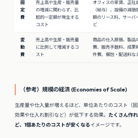
固
売上高や生産・販売量
オフィスの家賃、正社
定
の増減に関わらず、比
（給与）、設備の減価
費
較的一定額が発生する
額のリース料、サーバ
コスト
ど
変
売上高や生産・販売量
商品の仕入原価、製品
動
に比例して増減するコ
費、販売手数料、成果
費
スト
件費、梱包・配送料な
（参考）規模の経済 (Economies of Scale)
生産量や仕入量が増えるほど、単位あたりのコスト（固
効果や仕入れ割引など）が低下する効果。
たくさん作れ
ど、1個あたりのコストが安くなる
イメージです。