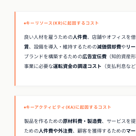
キーリソース(KR)に起因するコスト
良い人材を雇うための
人件費
、店舗やオフィスを借
賃
、設備を導入・維持するための
減価償却費
や
リー
ブランドを構築するための
広告宣伝費
（知的資産形
事業に必要な
運転資金の調達コスト
（支払利息など
キーアクティビティ(KA)に起因するコスト
製品を作るための
原材料費・製造費
、サービスを提
ための
人件費や外注費
、顧客を獲得するための
マー