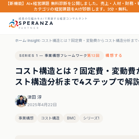
【新機能】AI×経営課題 無料診断を公開しました。売上・人材・財務・
カテゴリの経営課題をAIが診断します。3分・無料。
成長の仕組みをAIで実装する経営コンサルタント
SPERANZA
PARTNER
ホーム
›
Insight
›
コスト構造とは？固定費・変動費からコスト構造分析まで
構想する
SERIES 1 — 事業構想フレームワーク
第12回
コスト構造とは？固定費・変動費
スト構造分析まで4ステップで解
津田 淳
2025年4月22日
事業構想
コスト構造
BMC
シリーズ1