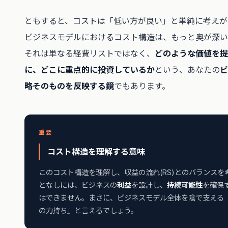
ともすると、コストは「低い方が良い」と単純に考えが
ビジネスモデルにおけるコスト構造は、もっと奥が深い
それは単なる経費リストではなく、
どのような価値を提
に、どこに重点的に投資しているか
という、あなたの
ビ
略そのものを反映する鏡
でもあります。
重要
コスト構造を理解する意味
このコスト構造を理解し、収益の流れ(RS)とのバランスを
となしには、ビジネスの
利益
を設計し、
持続可能性
を確保
はできません。まさに、ビジネスモデル全体を陰で支える
の力持ち』と言えるでしょう。