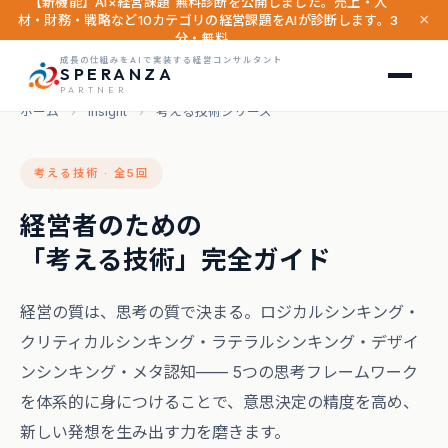
【新機能】AI×経営課題 無料診断を公開しました。売上・人
×
材・財務・戦略など10カテゴリの経営課題をAIが診断します。3
分・無料。
成長の仕組みをAIで実装する経営コンサルタント
SPERANZA
PARTNER
ホーム
›
Insight
›
考える技術シリーズ
考える技術 · 全5回
経営者のための
「考える技術」完全ガイド
経営の質は、思考の質で決まる。ロジカルシンキング・
クリティカルシンキング・ラテラルシンキング・デザイ
ンシンキング・メタ認知—— 5つの思考フレームワーク
を体系的に身につけることで、意思決定の精度を高め、
新しい発想を生み出す力を磨きます。