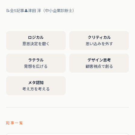
📝
全5記事
👤
津田 淳（中小企業診断士）
ロジカル
クリティカル
意思決定を磨く
思い込みを外す
ラテラル
デザイン思考
発想を広げる
顧客視点で創る
メタ認知
考え方を考える
記事一覧