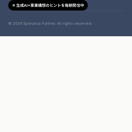
✕ 生成AI×事業構想のヒントを毎朝発信中
© 2026 Speranza Partner. All rights reserved.
移動す
キャン
セル
る →