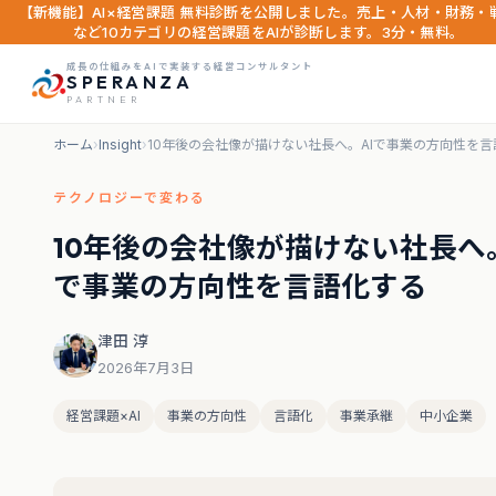
【新機能】AI×経営課題 無料診断を公開しました。売上・人材・財務・
など10カテゴリの経営課題をAIが診断します。3分・無料。
成長の仕組みをAIで実装する経営コンサルタント
SPERANZA
PARTNER
ホーム
›
Insight
›
10年後の会社像が描けない社長へ。AIで事業の方向性を言
テクノロジーで変わる
10年後の会社像が描けない社長へ。
で事業の方向性を言語化する
津田 淳
2026年7月3日
経営課題×AI
事業の方向性
言語化
事業承継
中小企業