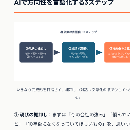
AIで方向性を言語化する3ステップ
将来像の言語化：3ステップ
①現状の棚卸し
②対話で深掘り
③将来像を文章
強み・弱み・悩みを
AIからの質問に
たたき台を出しても
思いつくまま話す
答えて掘り下げる
自分の言葉に直
いきなり完成形を目指さず、棚卸し→対話→文章化の順で少しずつ
る。
① 現状の棚卸し
：まずは「今の会社の強み」「悩んで
と」「10年後になくなっていてほしいもの」を、思い