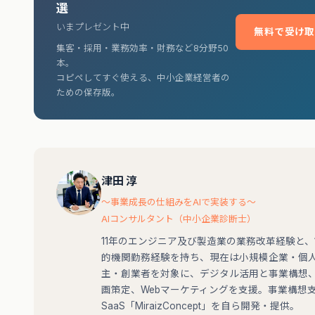
選
いまプレゼント中
無料で受け取
集客・採用・業務効率・財務など8分野50
本。
コピペしてすぐ使える、中小企業経営者の
ための保存版。
津田 淳
〜事業成長の仕組みをAIで実装する〜
AIコンサルタント（中小企業診断士）
11年のエンジニア及び製造業の業務改革経験と、
的機関勤務経験を持ち、現在は小規模企業・個
主・創業者を対象に、デジタル活用と事業構想
画策定、Webマーケティングを支援。事業構想
SaaS「MiraizConcept」を自ら開発・提供。