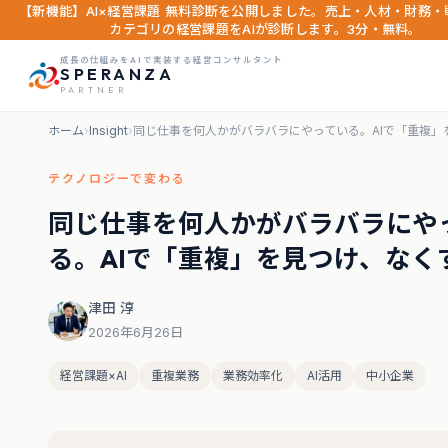
【新機能】AI×経営課題 無料診断を公開しました。売上・人材・財務・
カテゴリの経営課題をAIが診断します。3分・無料。
成長の仕組みをAIで実装する経営コンサルタント
SPERANZA
PARTNER
ホーム
›
Insight
›
同じ仕事を何人かがバラバラにやっている。AIで「重複」
テクノロジーで変わる
同じ仕事を何人かがバラバラにや
る。AIで「重複」を見つけ、なく
津田 淳
2026年6月26日
経営課題×AI
重複業務
業務効率化
AI活用
中小企業