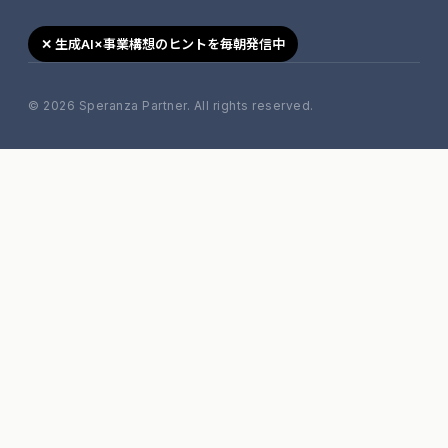
✕ 生成AI×事業構想のヒントを毎朝発信中
© 2026 Speranza Partner. All rights reserved.
移動す
キャン
セル
る →