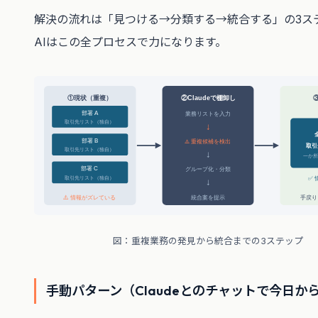
解決の流れは「見つける→分類する→統合する」の3ス
AIはこの全プロセスで力になります。
①現状（重複）
②Claudeで棚卸し
部署 A
業務リストを入力
取引先リスト（独自）
↓
部署 B
⚠️ 重複候補を検出
取引
取引先リスト（独自）
↓
一か
部署 C
グループ化・分類
✅
取引先リスト（独自）
↓
⚠️ 情報がズレている
統合案を提示
手戻り
図：重複業務の発見から統合までの3ステップ
手動パターン（Claudeとのチャットで今日か