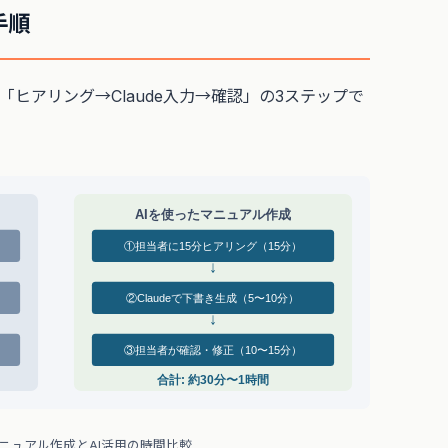
手順
「ヒアリング→Claude入力→確認」の3ステップで
AIを使ったマニュアル作成
①担当者に15分ヒアリング（15分）
↓
②Claudeで下書き生成（5〜10分）
↓
③担当者が確認・修正（10〜15分）
合計: 約30分〜1時間
ニュアル作成とAI活用の時間比較