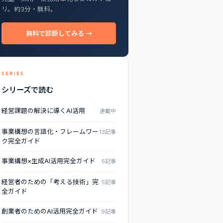
リ。約3分・無料。
無料で診断してみる →
SERIES
シリーズで読む
経営課題の解決に導くAI活用
連載中
事業構想の言語化・フレームワー
13記事
ク完全ガイド
事業構想×生成AI活用完全ガイド
5記事
経営者のための「考える技術」完
5記事
全ガイド
創業者のためのAI活用完全ガイド
9記事