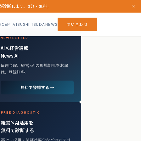
×
Iが診断します。3分・無料。
NCEPT
ATSUSHI TSUDA
NEWS
問い合わせ
NEWSLETTER
AI×経営週報
News AI
毎週金曜、経営×AIの現場知見をお届
け。登録無料。
無料で登録する →
FREE DIAGNOSTIC
経営×AI活用を
無料で診断する
売上・採用・業務効率化など10カテゴ