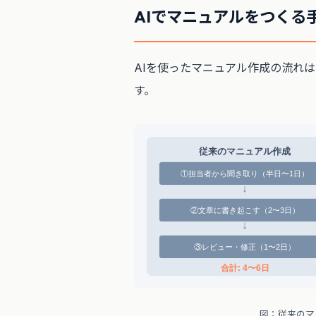
AIでマニュアルをつくる
AIを使ったマニュアル作成の流れは
す。
従来のマニュアル作成
①担当者から聞き取り（半日〜1日）
↓
②文章に書き起こす（2〜3日）
↓
③レビュー・修正（1〜2日）
合計: 4〜6日
図：従来のマ