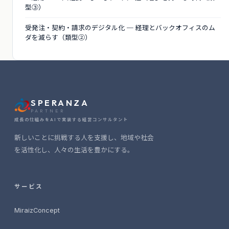
型③）
受発注・契約・請求のデジタル化 ─ 経理とバックオフィスのム
ダを減らす（類型②）
SPERANZA
PARTNER
成長の仕組みをAIで実装する経営コンサルタント
新しいことに挑戦する人を支援し、地域や社会
を活性化し、人々の生活を豊かにする。
2026-06-25
事業構想支援SaaS「Miraiz Concept」を
サービス
リリースしました
MiraizConcept
2026-06-25
認定支援機関として登録されました