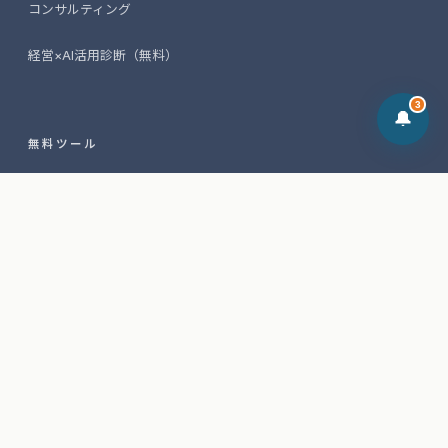
コンサルティング
2026-06-05
AI×経営課題 無料診断ツールを公開しまし
経営×AI活用診断（無料）
た
3
🔔
無料・約3分
×
この記事の悩み、AIで診断してみません
無料診断を試す →
無料ツール
か？
AIプロンプト50選
情報
Insight（ブログ）
事業概要
代表プロフィール