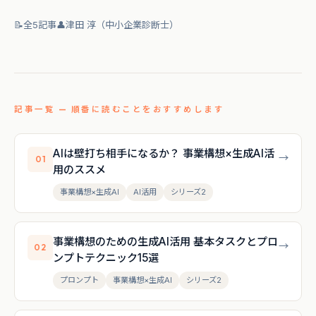
📝
全5記事
👤
津田 淳（中小企業診断士）
記事一覧 — 順番に読むことをおすすめします
AIは壁打ち相手になるか？ 事業構想×生成AI活
→
01
用のススメ
事業構想×生成AI
AI活用
シリーズ2
事業構想のための生成AI活用 基本タスクとプロ
→
02
ンプトテクニック15選
プロンプト
事業構想×生成AI
シリーズ2