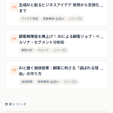
生成AIと創るビジネスアイデア 発想から言語化
→
03
まで
アイデア発想
事業構想×生成AI
シリーズ2
顧客解像度を爆上げ！ AIによる顧客ジョブ・ペ
→
04
ルソナ・セグメント分析術
顧客分析
ペルソナ
シリーズ2
AIと磨く価値提案：顧客に刺さる「選ばれる理
→
05
由」の作り方
価値提案
事業構想×生成AI
シリーズ2
関連シリーズ