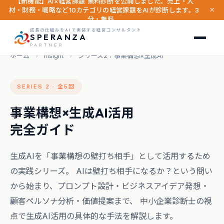
【新機能】AI×経営課題 無料診断を公開しました。売上・人
×
材・財務・戦略など10カテゴリの経営課題をAIが診断します。3
分・無料。
成長の仕組みをAIで実装する経営コンサルタント
SPERANZA
PARTNER
ホーム
›
Insight
›
シリーズ2：事業構想×生成AI
SERIES 2 · 全5回
事業構想×生成AI活用
完全ガイド
生成AIを「事業構想の壁打ち相手」として活用するため
の実践シリーズ。 AIは壁打ち相手になるか？という問い
から始まり、プロンプト設計・ビジネスアイデア発想・
顧客ペルソナ分析・価値提案まで、 中小企業診断士の視
点で生成AI活用の具体的な手法を解説します。